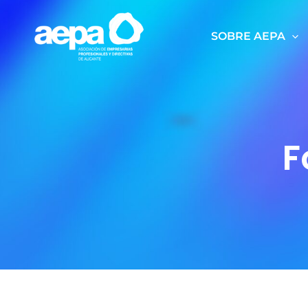
Ir
al
SOBRE AEPA
contenido
F