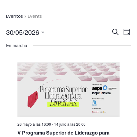
Events
Eventos
Events
30/05/2026
Navegaci
Nav
Buscar
Día
de
de
Seleccionar
búsqueda
vist
En marcha
fecha.
y
de
vistas
Eve
de
Eventos
26 mayo a las 16:00
-
14 julio a las 20:00
V Programa Superior de Liderazgo para