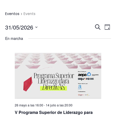
Events
Eventos
Events
31/05/2026
Navegaci
Nav
Buscar
Día
de
de
Seleccionar
búsqueda
vist
En marcha
fecha.
y
de
vistas
Eve
de
Eventos
26 mayo a las 16:00
-
14 julio a las 20:00
V Programa Superior de Liderazgo para