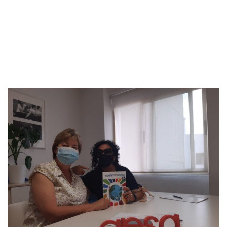
AEPA
-
AEPA
-
AEPA firma un convenio de colaboración
con APSA