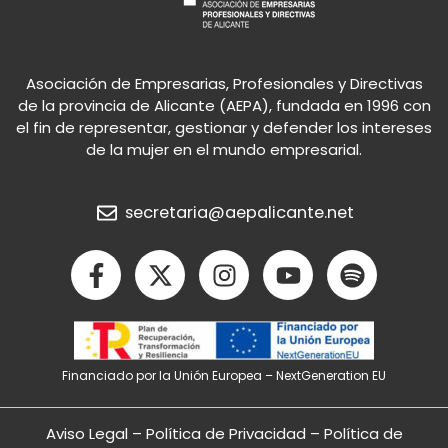
Asociación de Empresarias, Profesionales y Directivas
de la provincia de Alicante (AEPA), fundada en 1996 con
el fin de representar, gestionar y defender los intereses
de la mujer en el mundo empresarial.
secretaria@aepalicante.net
F
X
I
Y
S
a
-
n
o
p
c
t
s
u
o
e
w
t
t
t
b
i
a
u
i
Financiado por la Unión Europea – NextGeneration EU
o
t
g
b
f
o
t
r
e
y
k
e
a
Aviso Legal
–
Política de Privacidad
–
Política de