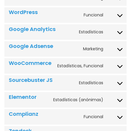
service
service
service
service
service
service
service
service
service
service
service
service
service
service
service
service
wistia
wordpress
google-
google-
woocomme
sourcebust
elementor
complianz
zendesk
zopim
intercom-
google-
google-
youtube
automattic
varios
WordPress
Funcional
analytics
adsense
js
messenger
fonts
recaptcha
Google Analytics
Estadísticas
Google Adsense
Marketing
WooCommerce
Estadísticas, Funcional
Sourcebuster JS
Estadísticas
Elementor
Estadísticas (anónimas)
Complianz
Funcional
Zendesk