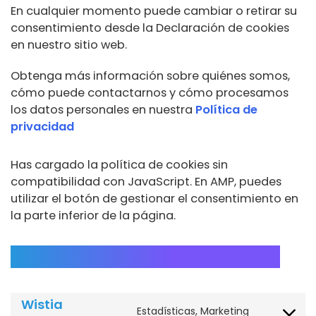
En cualquier momento puede cambiar o retirar su
consentimiento desde la Declaración de cookies
en nuestro sitio web.
Obtenga más información sobre quiénes somos,
cómo puede contactarnos y cómo procesamos
los datos personales en nuestra
Política de
privacidad
Has cargado la política de cookies sin
compatibilidad con JavaScript. En AMP, puedes
utilizar el botón de gestionar el consentimiento en
la parte inferior de la página.
Cookies utilizadas en este sitio
Consent
Consent
Consent
Consent
Consent
Consent
Consent
Consent
Consent
Consent
Consent
Consent
Consent
Consent
Consent
Consent
Wistia
to
to
to
to
to
to
to
to
to
to
to
to
to
to
to
to
Estadísticas, Marketing