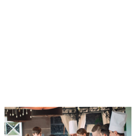
a la Empresa)
5 minutos de lectura
admin_totalmedia
26 de marzo de 2020
AEPA
-
COVID-19
-
Características del primer tramo
línea avales ICO (Resolución de 25 de marzo de la
Secretaría de Estado de Economía y Apoyo a la
Empresa)