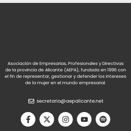
Asociación de Empresarias, Profesionales y Directivas
de la provincia de Alicante (AEPA), fundada en 1996 con
el fin de representar, gestionar y defender los intereses
de la mujer en el mundo empresarial.
secretaria@aepalicante.net
F
X
I
Y
S
a
-
n
o
p
c
t
s
u
o