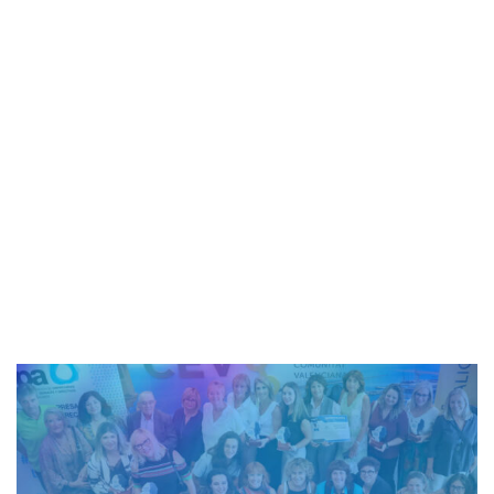
de junio de 2020
6 minutos de lectura
admin_totalmedia
1 de junio de 2020
AEPA
-
COVID-19
-
Condiciones FASE 2 de desescalada
en las provincias de Castellón, Valencia y Alicante
desde las 00:00 horas del día 1 de junio de 2020