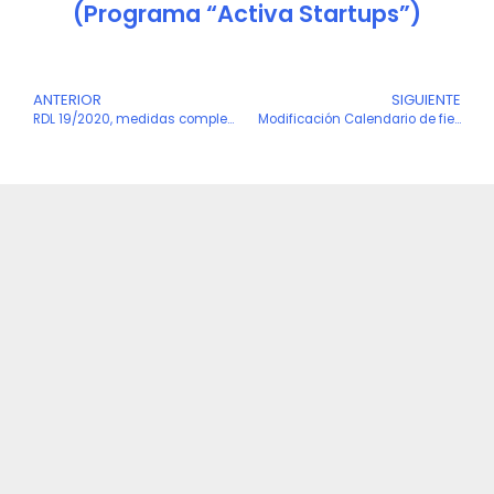
(Programa “Activa Startups”)
Ant
ANTERIOR
SIGUIENTE
S
RDL 19/2020, medidas complementarias en materia agraria, científica, económica, de empleo y seguridad social
Modificación Calendario de fiestas locales ámbito Comunitat Valenciana 2020