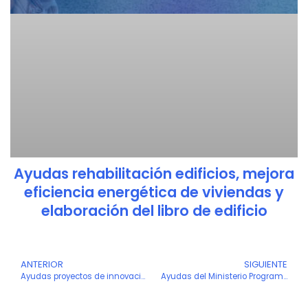
Ayudas rehabilitación edificios, mejora
eficiencia energética de viviendas y
elaboración del libro de edificio
Ant
ANTERIOR
SIGUIENTE
S
Ayudas proyectos de innovación que impulsen la integración de las tecnologías habilitadoras digitales en las pymes (INTECA) 2026
Ayudas del Ministerio Programa Misiones de Ciencia e Innovación CDTI 2026