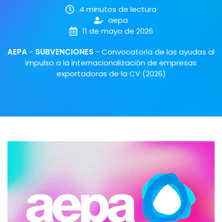
4 minutos de lectura
aepa
11 de mayo de 2026
AEPA
-
SUBVENCIONES
-
Convocatoria de las ayudas al
impulso a la internacionalización de empresas
exportadoras de la CV (2026)