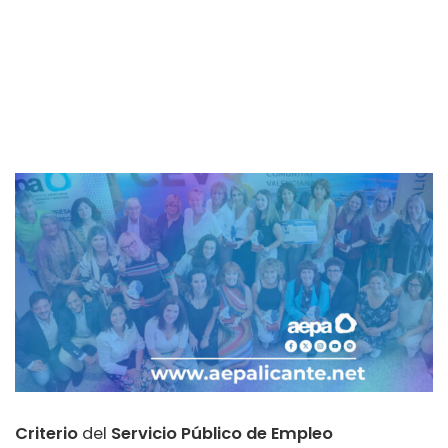
AEPA
-
COVID-19
-
CRITERIO_Prestaciones
incorporaciones a ERTE posteriores a 27 de junio
Criterio
del
Servicio Público de Empleo