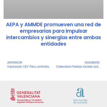
AEPA y AMMDE promueven una red de
empresarias para impulsar
intercambios y sinergias entre ambas
entidades
Ant
ANTERIOR
SIGUIENTE
S
Valoración CEV: Paro, contratación y afiliación julio de 2020
Calendario Fiestas locales actualizado agosto 2020