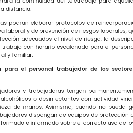
tará la continuidad del teletrabajo
para aquella
a distancia.
as podrán elaborar protocolos de reincorporació
a laboral y de prevención de riesgos laborales, 
tección adecuados al nivel de riesgo, la descri
 al trabajo con horario escalonado para el persona
l y familiar.
 para el personal trabajador de los sectore
ajadores y trabajadoras tengan permanenteme
oalcohólicos
o desinfectantes con actividad viric
mpieza de manos. Asimismo, cuando no pueda ga
abajadores dispongan de equipos de protección ad
 formado e informado sobre el correcto uso de lo