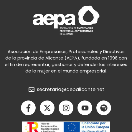
Asociación de Empresarias, Profesionales y Directivas
de la provincia de Alicante (AEPA), fundada en 1996 con
el fin de representar, gestionar y defender los intereses
de la mujer en el mundo empresarial.
secretaria@aepalicante.net
F
X
I
Y
S
a
-
n
o
p
c
t
s
u
o
e
w
t
t
t