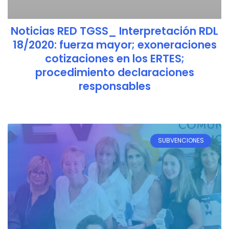
Noticias RED TGSS_ Interpretación RDL
18/2020: fuerza mayor; exoneraciones
cotizaciones en los ERTES;
procedimiento declaraciones
responsables
SUBVENCIONES