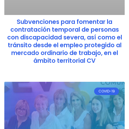
Subvenciones para fomentar la
contratación temporal de personas
con discapacidad severa, así como el
tránsito desde el empleo protegido al
mercado ordinario de trabajo, en el
ámbito territorial CV
COVID-19