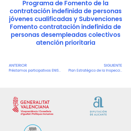
Programa de Fomento de la
contratación indefinida de personas
jóvenes cualificadas y Subvenciones
Fomento contratación indefinida de
personas desempleadas colectivos
atención prioritaria
Ant
ANTERIOR
SIGUIENTE
S
Préstamos participativos ENISA destinados a pymes y startups innovadoras
Plan Estratégico de la Inspección de Trabajo y Seguridad Social 2025-2027