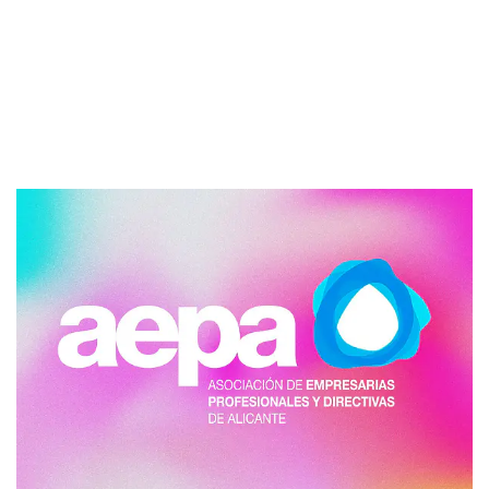
AEPA
-
RSC
-
Guía Ciudadana de Recomendaciones
ante Catástrofes Naturale por la GVA