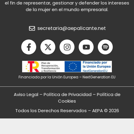
el fin de representar, gestionar y defender los intereses
de la mujer en el mundo empresarial.
secretaria@aepalicante.net
F
X
I
Y
S
a
-
n
o
p
c
t
s
u
o
e
w
t
t
t
b
i
a
u
i
Financiado por la Unión Europea – NextGeneration EU
o
t
g
b
f
o
t
r
e
y
k
e
a
Aviso Legal
–
Política de Privacidad
–
Política de
-
r
m
Cookies
f
Todos los Derechos Reservados – AEPA © 2026