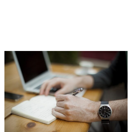
AEPA
-
COVID-19
-
Informe de CEOE – Escenario
Económico-Especial Impacto Coronavirus