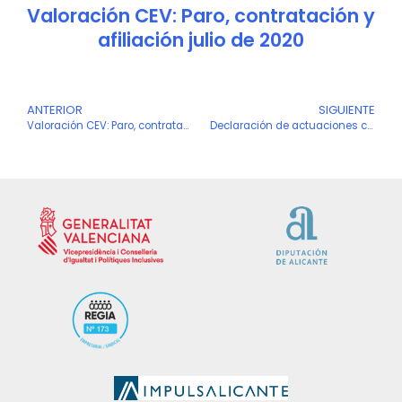
Valoración CEV: Paro, contratación y
afiliación julio de 2020
Ant
ANTERIOR
SIGUIENTE
S
Valoración CEV: Paro, contratación y afiliación febrero de 2021
Declaración de actuaciones coordinadas frente a la Covid-19 con motivo de la festividad de San José y de la Semana Santa de 2021