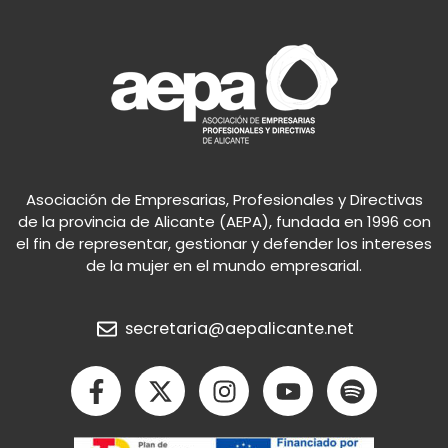
Asociación de Empresarias, Profesionales y Directivas
de la provincia de Alicante (AEPA), fundada en 1996 con
el fin de representar, gestionar y defender los intereses
de la mujer en el mundo empresarial.
secretaria@aepalicante.net
F
X
I
Y
S
a
-
n
o
p
c
t
s
u
o