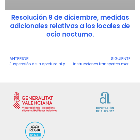
Resolución 9 de diciembre, medidas
adicionales relativas a los locales de
ocio nocturno.
Ant
ANTERIOR
SIGUIENTE
S
Suspensión de la apertura al público de establecimientos de alojamiento turístico
Instrucciones transportes mercancías por carretera y apertura de talleres de reparación y mantenimiento de vehículos