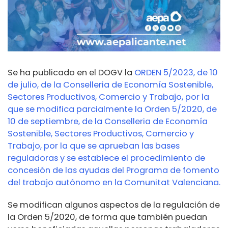
Se ha publicado en el DOGV la
ORDEN 5/2023, de 10
de julio, de la Conselleria de Economía Sostenible,
Sectores Productivos, Comercio y Trabajo, por la
que se modifica parcialmente la Orden 5/2020, de
10 de septiembre, de la Conselleria de Economía
Sostenible, Sectores Productivos, Comercio y
Trabajo, por la que se aprueban las bases
reguladoras y se establece el procedimiento de
concesión de las ayudas del Programa de fomento
del trabajo autónomo en la Comunitat Valenciana.
Se modifican algunos aspectos de la regulación de
la Orden 5/2020, de forma que también puedan