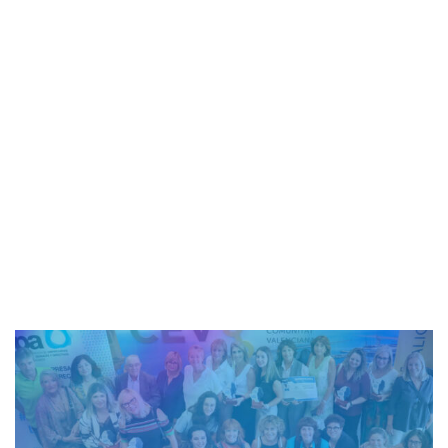
Valenciana
1 minuto de lectura
admin_totalmedia
2 de agosto de 2023
AEPA
-
SUBVENCIONES
-
Orden 5/2023 Concesión de
las ayudas del Programa de fomento del trabajo
autónomo en la Comunitat Valenciana