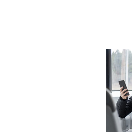
AEPA
-
COVID-19
-
Orden TMA/38