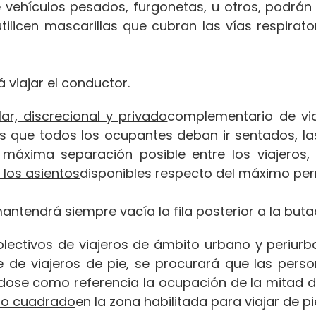
 vehículos pesados, furgonetas, u otros, podrá
ilicen mascarillas que cubran las vías respirat
 viajar el conductor.
ar, discrecional y privado
complementario de via
 los que todos los ocupantes deban ir sentados,
 máxima separación posible entre los viajeros
los asientos
disponibles respecto del máximo per
antendrá siempre vacía la fila posterior a la but
olectivos de viajeros de ámbito urbano y periur
e de viajeros de pie
, se procurará que las pers
ndose como referencia la ocupación de la mitad d
ro cuadrado
en la zona habilitada para viajar de pi