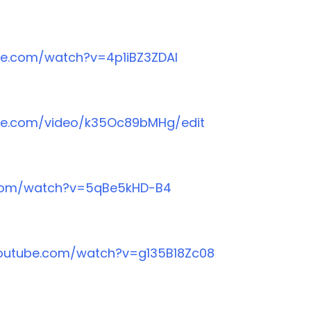
be.com/watch?v=4p1iBZ3ZDAI
ube.com/video/k35Oc89bMHg/edit
.com/watch?v=5qBe5kHD-B4
outube.com/watch?v=g135B18Zc08