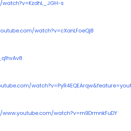
m/watch?v=KzdhL_JGH-s
youtube.com/watch?v=cXanLFoeQj8
_q1hvAv8
outube.com/watch?v=PyR4EQEArqw&feature=yout
://www.youtube.com/watch?v=m9DrmnkFuDY