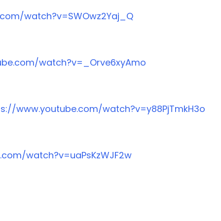
e.com/watch?v=SWOwz2Yaj_Q
tube.com/watch?v=_Orve6xyAmo
ps://www.youtube.com/watch?v=y88PjTmkH3o
be.com/watch?v=uaPsKzWJF2w