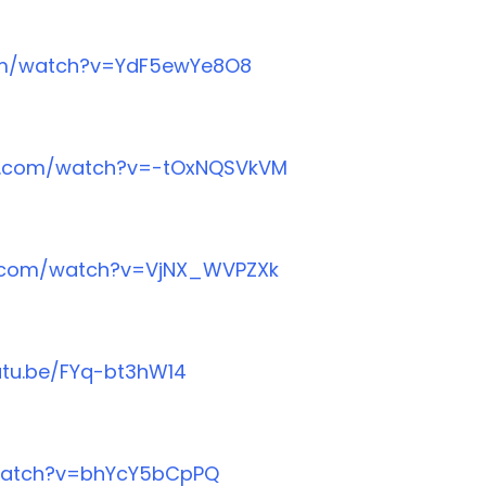
om/watch?v=YdF5ewYe8O8
e.com/watch?v=-tOxNQSVkVM
e.com/watch?v=VjNX_WVPZXk
utu.be/FYq-bt3hW14
watch?v=bhYcY5bCpPQ