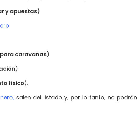
ar y apuestas)
nero
 para caravanas)
gación
)
o físico
).
nero,
salen del listado
y, por lo tanto, no podrán