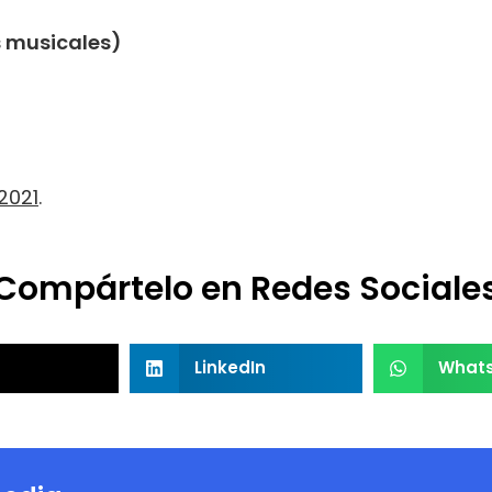
s musicales)
2021
.
Compártelo en Redes Sociale
LinkedIn
What