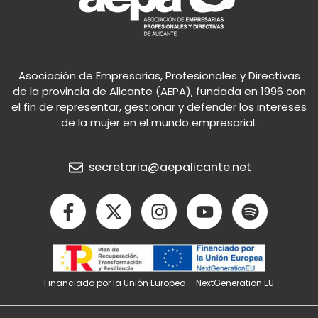
Asociación de Empresarias, Profesionales y Directivas
de la provincia de Alicante (AEPA), fundada en 1996 con
el fin de representar, gestionar y defender los intereses
de la mujer en el mundo empresarial.
secretaria@aepalicante.net
F
X
I
Y
S
a
-
n
o
p
c
t
s
u
o
e
w
t
t
t
b
i
a
u
i
Financiado por la Unión Europea – NextGeneration EU
o
t
g
b
f
o
t
r
e
y