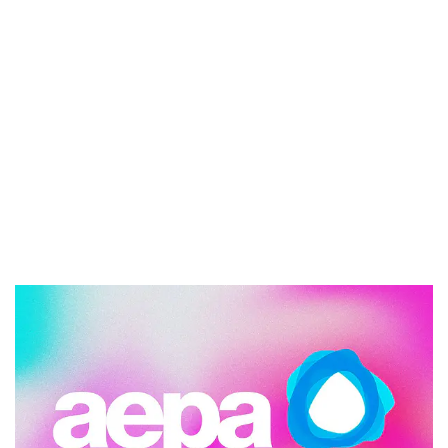
3 minutos de lectura
aepa
2 de junio de 2025
AEPA
-
Normativa
-
Real Decreto 402/2025, de 27 de
mayo sobre coeficientes reductores jubilación
anticipada