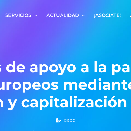
SERVICIOS
ACTUALIDAD
¡ASÓCIATE!
de apoyo a la pa
uropeos mediante
y capitalización
aepa