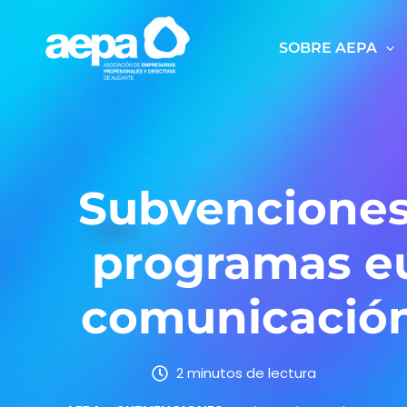
Ir
al
SOBRE AEPA
contenido
Subvenciones 
programas e
comunicación 
2 minutos de lectura