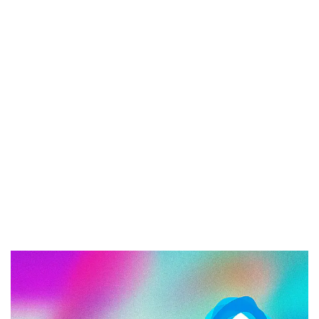
(10 y 49 trabajadores)
1 minuto de lectura
aepa
30 de marzo de 2026
AEPA
-
SUBVENCIONES
-
Subvenciones destinadas a
favorecer la elaboración y la implantación de planes de
igualdad en las empresas CV 2026 (10 y 49
trabajadores)