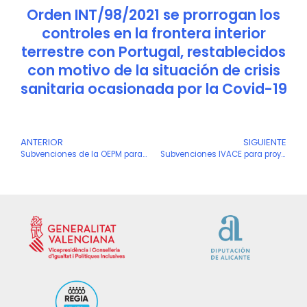
Orden INT/98/2021 se prorrogan los
controles en la frontera interior
terrestre con Portugal, restablecidos
con motivo de la situación de crisis
sanitaria ocasionada por la Covid-19
Ant
ANTERIOR
SIGUIENTE
S
Subvenciones de la OEPM para el fomento de las solicitudes de patentes y modelos de utilidad españoles y en el exterior 2026
Subvenciones IVACE para proyectos de innovación desarrollados por pymes (INNOVA-CV) 2026