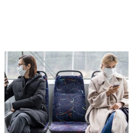
AEPA
-
COVID-19
-
Uso obligatorio mascarillas durante
la crisis sanitaria de la COVID-19