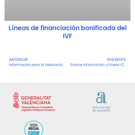
Líneas de financiación bonificada del
IVF
Ant
ANTERIOR
SIGUIENTE
S
Información para la fabricación de Pantallas de Protección Facial durante la crisis COVID-19
Enlace información y líneas ICO-Covid-19