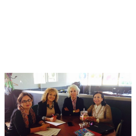
8 de noviembre de 2014
AEPA
-
AEPA
-
AEPA firma un nuevo convenio con
MEMBA para promover los negocios entre ambas
asociaciones