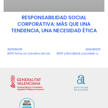
RESPONSABILIDAD SOCIAL
CORPORATIVA: MÁS QUE UNA
TENDENCIA, UNA NECESIDAD ÉTICA
Ant
ANTERIOR
SIGUIENTE
S
AEPA firma un convenio de colaboración con la Asociación de Mediadores Prodiálogos
AEPA y MicroBank suscriben un convenio de colaboración para incentivar la actividad emprendedora