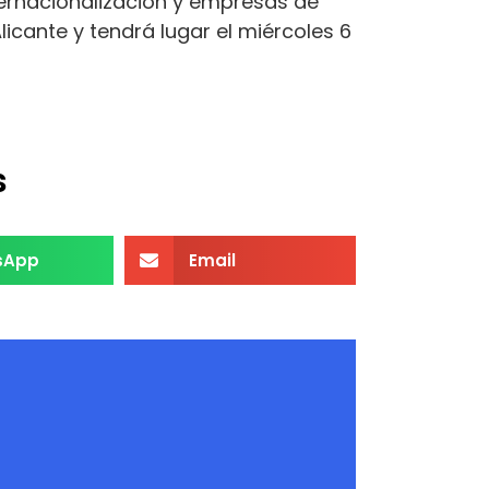
ternacionalización y empresas de
icante y tendrá lugar el miércoles 6
s
sApp
Email