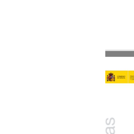
AEPA
-
AEPA
-
AEPA organi