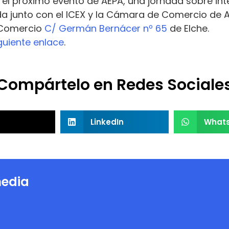
 el próximo evento de AEPA, una jornada sobre in
a junto con el ICEX y la Cámara de Comercio de Al
e Comercio
C/ Germán Bernácer nº 65
de Elche.
iguiente enlace
.
Compártelo en Redes Sociale
LinkedIn
What
edia