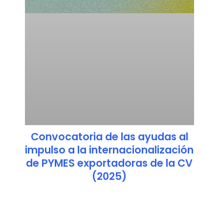
Convocatoria de las ayudas al
impulso a la internacionalización
de PYMES exportadoras de la CV
(2025)