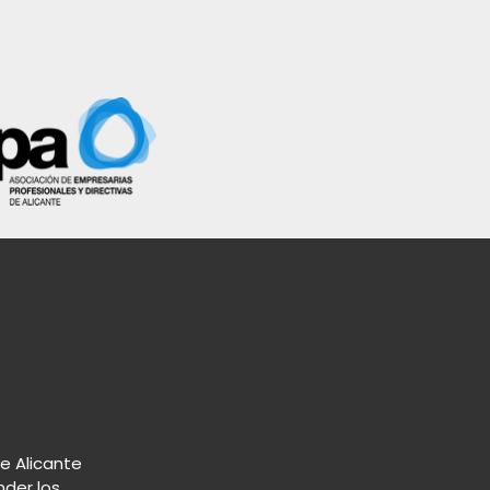
de Alicante
nder los