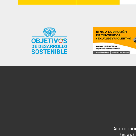
Asociación
(AEPA),