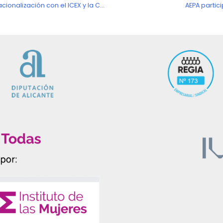
AEPA organiza una jornada sobre Mujer e Internacionalización con el ICEX y la Cámara de Comercio.
AEPA partic