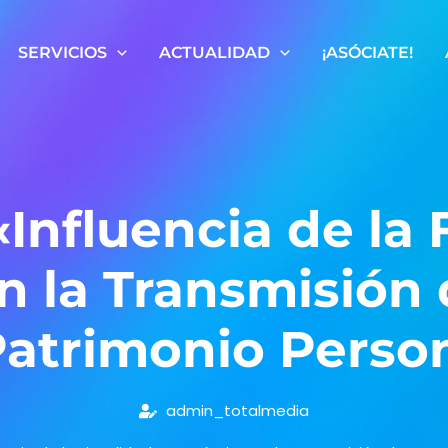
SERVICIOS
ACTUALIDAD
¡ASÓCIATE!
Influencia de la 
 la Transmisión
Patrimonio Perso
admin_totalmedia