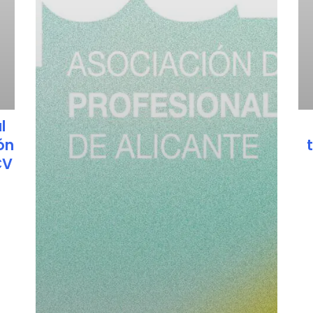
l
ón
CV