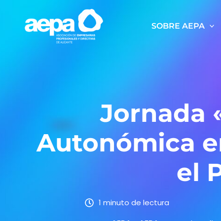
Ir
al
SOBRE AEPA
contenido
Jornada «
Autonómica en
el 
1 minuto de lectura