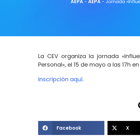
AEPA
-
AEPA
-
Jornada «Influ
La CEV organiza la jornada «Influ
Personal», el 15 de mayo a las 17h en
Inscripción aquí
.
Facebook
X