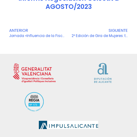
AGOSTO/2023
Ant
ANTERIOR
SIGUIENTE
S
Jornada «Influencia de la Fiscalidad Autonómica en la Transmisión de Empresas y el Patrimonio Personal»
2ª Edición de Gira de Mujeres: taller sobre emprendimiento femenino.