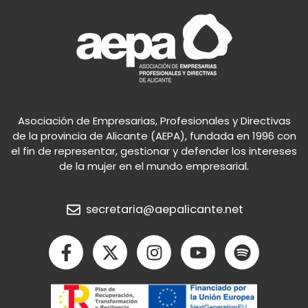
Asociación de Empresarias, Profesionales y Directivas
de la provincia de Alicante (AEPA), fundada en 1996 con
el fin de representar, gestionar y defender los intereses
de la mujer en el mundo empresarial.
secretaria@aepalicante.net
F
X
I
Y
S
a
-
n
o
p
c
t
s
u
o
e
w
t
t
t