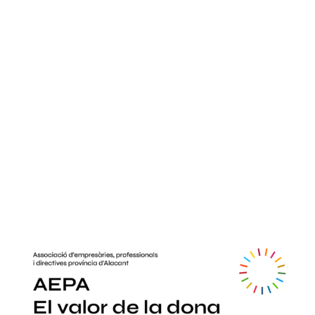
sostenibles
2 minutos de lectura
admin_totalmedia
10 de diciembre de 2021
AEPA
-
AEPA
-
AEPA realitza una campanya de
sensibilització de la importància dels objectius de
desenvolupament sostenibles