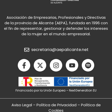
Asociación de Empresarias, Profesionales y Directivas
de la provincia de Alicante (AEPA), fundada en 1996 con
el fin de representar, gestionar y defender los intereses
de la mujer en el mundo empresarial.
secretaria@aepalicante.net
F
X
I
Y
S
a
-
n
o
p
c
t
s
u
o
e
w
t
t
t
b
i
a
u
i
Financiado por la Unión Europea – NextGeneration EU
o
t
g
b
f
o
t
r
e
y
k
e
a
Aviso Legal
–
Política de Privacidad
–
Política de
-
r
m
Cookies