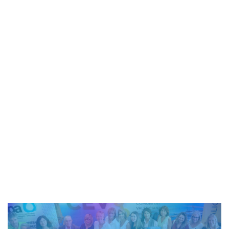
energética y energías
renovables
1 minuto de lectura
admin_totalmedia
8 de enero de 2024
AEPA
-
SUBVENCIONES
-
Ampliación plazo
presentación solicitudes de determinados Programas
de ayudas de rehabilitación energética y energías
renovables