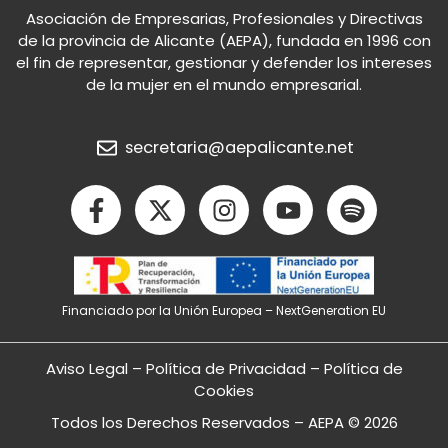
Asociación de Empresarias, Profesionales y Directivas
de la provincia de Alicante (AEPA), fundada en 1996 con
el fin de representar, gestionar y defender los intereses
de la mujer en el mundo empresarial.
secretaria@aepalicante.net
F
X
I
Y
S
a
-
n
o
p
c
t
s
u
o
e
w
t
t
t
b
i
a
u
i
Financiado por la Unión Europea – NextGeneration EU
o
t
g
b
f
o
t
r
e
y
k
e
a
Aviso Legal
–
Política de Privacidad
–
Política de
-
r
m
Cookies
f
Todos los Derechos Reservados – AEPA © 2026