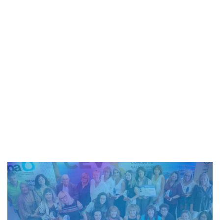
innovación
2 minutos de lectura
admin_totalmedia
27 de marzo de 2023
AEPA
-
SUBVENCIONES
-
Ayudas de la Agencia
Valenciana de Innovación (AVI) para el fortalecimiento
y desarrollo del sistema valenciano de innovación