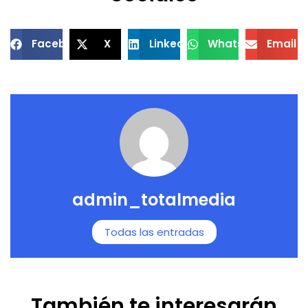
Facebook
X
LinkedIn
WhatsApp
Email
admin_totalmedia
Todas las entradas
También te interesarán