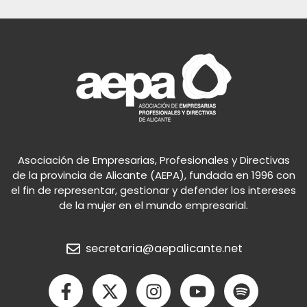
Asociación de Empresarias, Profesionales y Directivas
de la provincia de Alicante (AEPA), fundada en 1996 con
el fin de representar, gestionar y defender los intereses
de la mujer en el mundo empresarial.
secretaria@aepalicante.net
F
X
I
Y
S
a
-
n
o
p