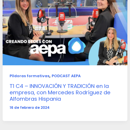
,
Píldoras formativas
PODCAST AEPA
T1 C4 – INNOVACIÓN Y TRADICIÓN en la
empresa, con Mercedes Rodríguez de
Alfombras Hispania
16 de febrero de 2024