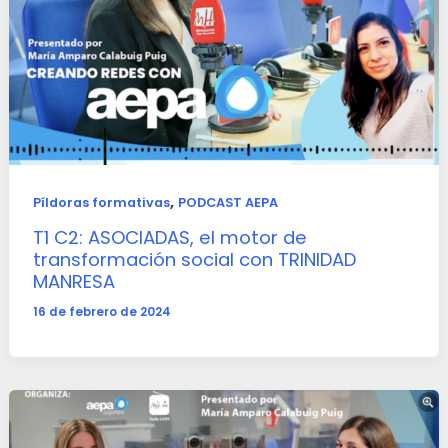
,
Píldoras formativas
PODCAST AEPA
T1 C2: ASOCIADAS, el motor de
transformación social con TRINIDAD
MANRESA
16 de febrero de 2024