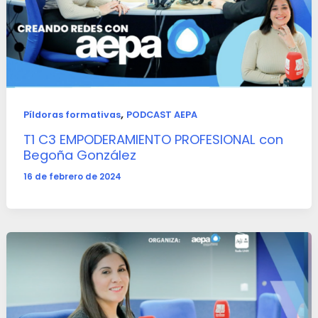
,
Píldoras formativas
PODCAST AEPA
T1 C3 EMPODERAMIENTO PROFESIONAL con
Begoña González
16 de febrero de 2024