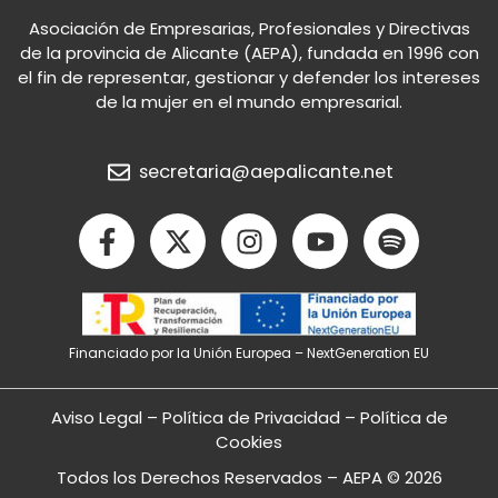
Asociación de Empresarias, Profesionales y Directivas
de la provincia de Alicante (AEPA), fundada en 1996 con
el fin de representar, gestionar y defender los intereses
de la mujer en el mundo empresarial.
secretaria@aepalicante.net
F
X
I
Y
S
a
-
n
o
p
c
t
s
u
o
e
w
t
t
t
b
i
a
u
i
Financiado por la Unión Europea – NextGeneration EU
o
t
g
b
f
o
t
r
e
y
k
e
a
Aviso Legal
–
Política de Privacidad
–
Política de
-
r
m
Cookies
f
Todos los Derechos Reservados – AEPA © 2026