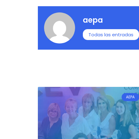
aepa
Todas las entradas
AEPA