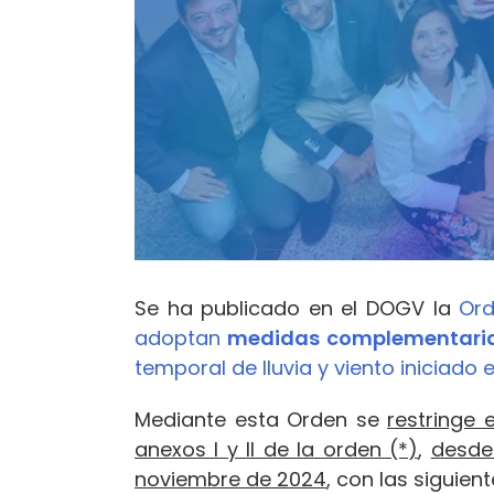
Se ha publicado en el DOGV la
Ord
adoptan
medidas complementaria
temporal de lluvia y viento iniciado
Mediante esta Orden se
restringe 
anexos I y II de la orden (*)
,
desde 
noviembre de 2024
, con las siguien