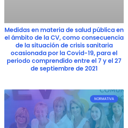
Medidas en materia de salud pública en
el ámbito de la CV, como consecuencia
de la situación de crisis sanitaria
ocasionada por la Covid-19, para el
periodo comprendido entre el 7 y el 27
de septiembre de 2021
NORMATIVA