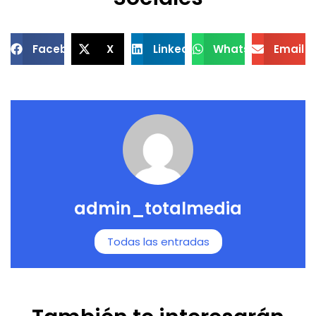
Facebook
X
LinkedIn
WhatsApp
Email
admin_totalmedia
Todas las entradas