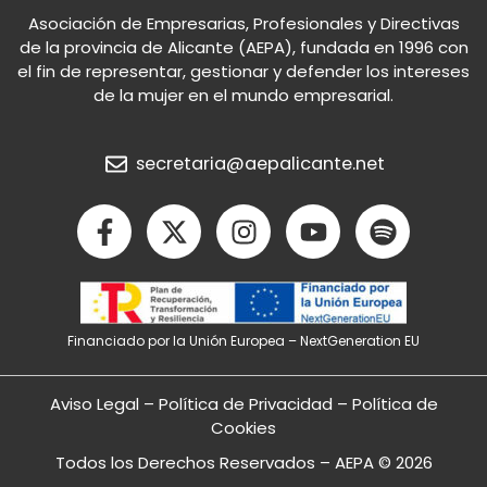
Asociación de Empresarias, Profesionales y Directivas
de la provincia de Alicante (AEPA), fundada en 1996 con
el fin de representar, gestionar y defender los intereses
de la mujer en el mundo empresarial.
secretaria@aepalicante.net
F
X
I
Y
S
a
-
n
o
p
c
t
s
u
o
e
w
t
t
t
b
i
a
u
i
Financiado por la Unión Europea – NextGeneration EU
o
t
g
b
f
o
t
r
e
y
k
e
a
Aviso Legal
–
Política de Privacidad
–
Política de
-
r
m
Cookies
f
Todos los Derechos Reservados – AEPA © 2026