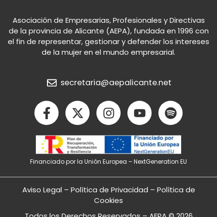
Asociación de Empresarias, Profesionales y Directivas
de la provincia de Alicante (AEPA), fundada en 1996 con
el fin de representar, gestionar y defender los intereses
de la mujer en el mundo empresarial.
secretaria@aepalicante.net
F
X
I
Y
S
a
-
n
o
p
c
t
s
u
o
e
w
t
t
t
b
i
a
u
i
Financiado por la Unión Europea – NextGeneration EU
o
t
g
b
f
o
t
r
e
y
k
e
a
Aviso Legal
–
Política de Privacidad
–
Política de
-
r
m
Cookies
f
Todos los Derechos Reservados – AEPA © 2026