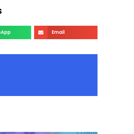
s
sApp
Email