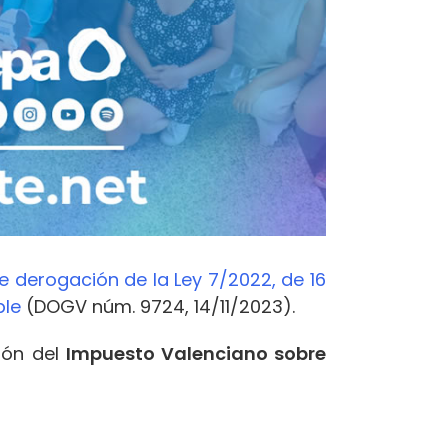
de derogación de la Ley 7/2022, de 16
ble
(DOGV núm. 9724, 14/11/2023).
ión del
Impuesto Valenciano sobre