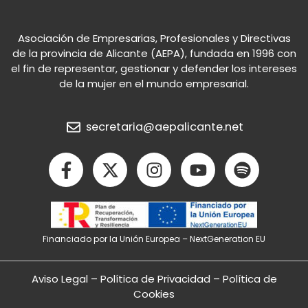
Asociación de Empresarias, Profesionales y Directivas
de la provincia de Alicante (AEPA), fundada en 1996 con
el fin de representar, gestionar y defender los intereses
de la mujer en el mundo empresarial.
secretaria@aepalicante.net
F
X
I
Y
S
a
-
n
o
p
c
t
s
u
o
e
w
t
t
t
b
i
a
u
i
Financiado por la Unión Europea – NextGeneration EU
o
t
g
b
f
o
t
r
e
y
k
e
a
Aviso Legal
–
Política de Privacidad
–
Política de
-
r
m
Cookies