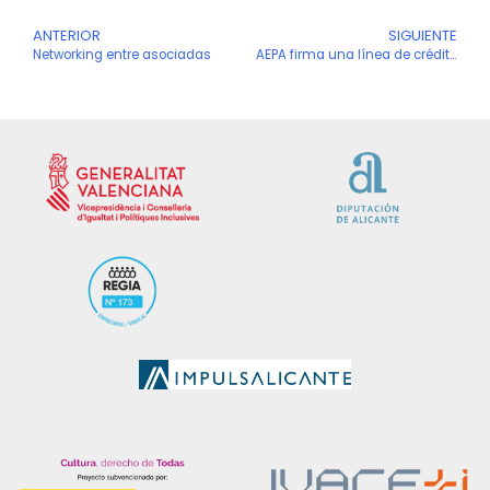
Ant
ANTERIOR
SIGUIENTE
S
Networking entre asociadas
AEPA firma una línea de crédito con Rotary Club Alicante Puerto