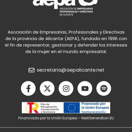
Asociación de Empresarias, Profesionales y Directivas
de la provincia de Alicante (AEPA), fundada en 1996 con
el fin de representar, gestionar y defender los intereses
de la mujer en el mundo empresarial.
secretaria@aepalicante.net
F
X
I
Y
S
a
-
n
o
p
c
t
s
u
o
e
w
t
t
t
b
i
a
u
i
Financiado por la Unión Europea – NextGeneration EU
o
t
g
b
f
o
t
r
e
y