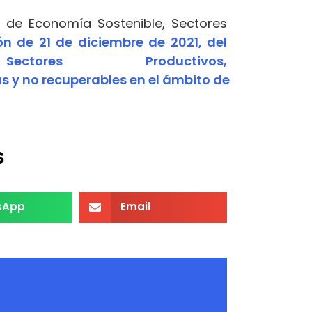
er de Economía Sostenible, Sectores
ón
de
21
de
diciembre
de
2021
, del
ores Productivos,
as
y
no
recuperables
en
el
ámbito
de
s
sApp
Email