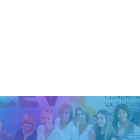
2022
admin_totalmedia
ción 21 de diciembre de 2021, por la que se aprobó el calenda
en el ámbito de la CV para el año 2022