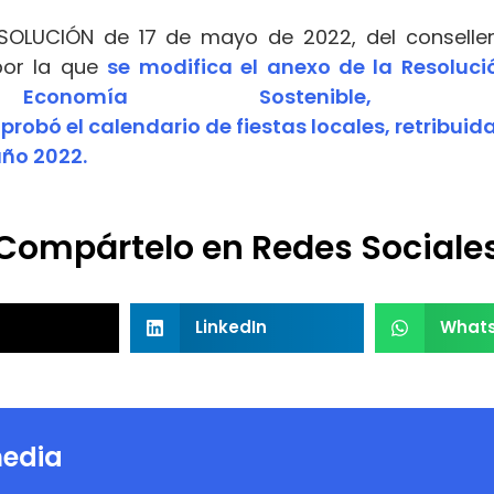
SOLUCIÓN
de 17 de mayo de
2022
, del consell
por
la
que
se
modifica
el
anexo
de la
Resoluci
nomía Sostenible, Sect
probó
el
calendario
de
fiestas
locales
,
retribuid
año
2022
.
Compártelo en Redes Sociale
LinkedIn
What
edia