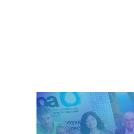
1 minuto de lectura
AEPA
-
Normativa
-
Modificación anexo de la Resolu