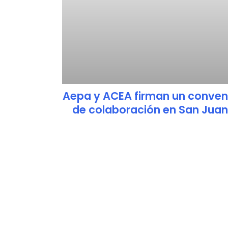
Aepa y ACEA firman un conven
de colaboración en San Jua