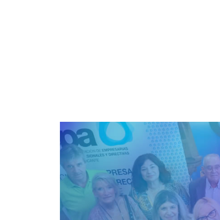
1 minuto de lectura
AEPA
-
Normativa
-
Modificación RD 665/1997 Pro