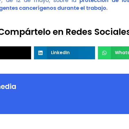
97, de 12 de mayo, sobre la
protección de lo
gentes cancerígenos durante el trabajo.
Compártelo en Redes Sociale
LinkedIn
What
edia