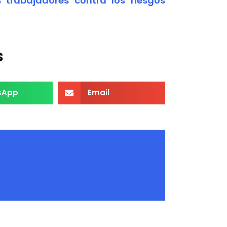
s trabajadores contra los riesgos
s
sApp
Email