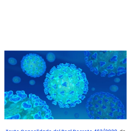
AEPA
-
COVID-19
-
Modificaciones RD 465/2020
Declaración estado de Alarma. Texto consolidado.