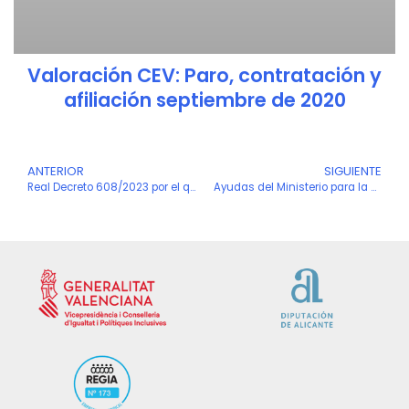
Valoración CEV: Paro, contratación y
afiliación septiembre de 2020
Ant
ANTERIOR
SIGUIENTE
S
Real Decreto 608/2023 por el que se desarrolla el Mecanismo RED de Flexibilidad y Estabilización del Empleo
Ayudas del Ministerio para la creación de cátedras universidad-empresa (Cátedras Chip)