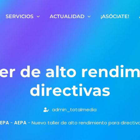
SERVICIOS
ACTUALIDAD
¡ASÓCIATE!
er de alto rendi
directivas
admin_totalmedia
EPA
-
AEPA
-
Nuevo taller de alto rendimiento para directiv