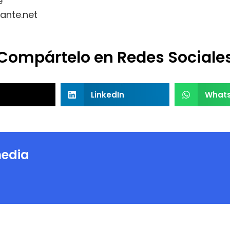
e
ante.net
Compártelo en Redes Sociale
LinkedIn
What
edia