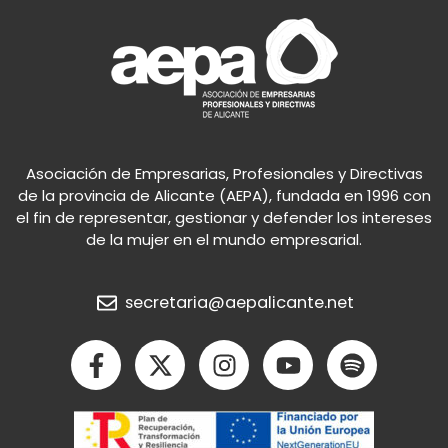
Asociación de Empresarias, Profesionales y Directivas
de la provincia de Alicante (AEPA), fundada en 1996 con
el fin de representar, gestionar y defender los intereses
de la mujer en el mundo empresarial.
secretaria@aepalicante.net
F
X
I
Y
S
a
-
n
o
p
c
t
s
u
o
e
w
t
t
t