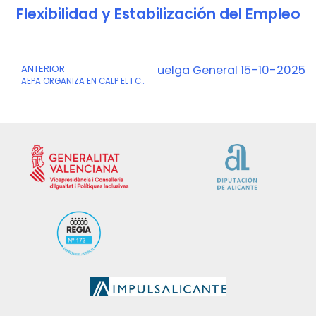
Flexibilidad y Estabilización del Empleo
Ant
ANTERIOR
Siguiente
Huelga General 15-10-2025
S
AEPA ORGANIZA EN CALP EL I CONCURSO DE PITCH PARA EMPRESARIAS