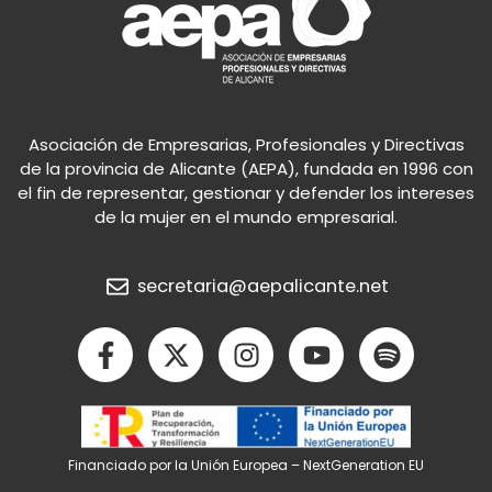
Asociación de Empresarias, Profesionales y Directivas
de la provincia de Alicante (AEPA), fundada en 1996 con
el fin de representar, gestionar y defender los intereses
de la mujer en el mundo empresarial.
secretaria@aepalicante.net
F
X
I
Y
S
a
-
n
o
p
c
t
s
u
o
e
w
t
t
t
b
i
a
u
i
Financiado por la Unión Europea – NextGeneration EU
o
t
g
b
f