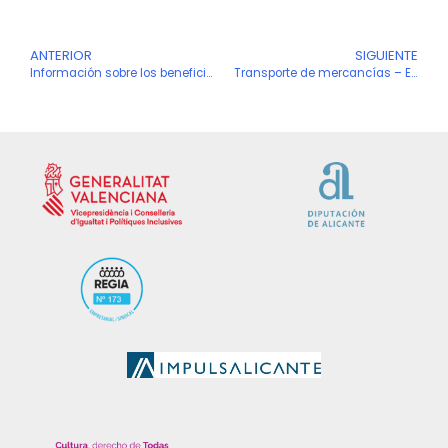
Ant
ANTERIOR
SIGUIENTE
S
Información sobre los beneficios para asociadas del Banco de Sabadell
Transporte de mercancías – Excepciones temporales al cumplimiento de las normas de tiempos de conducción