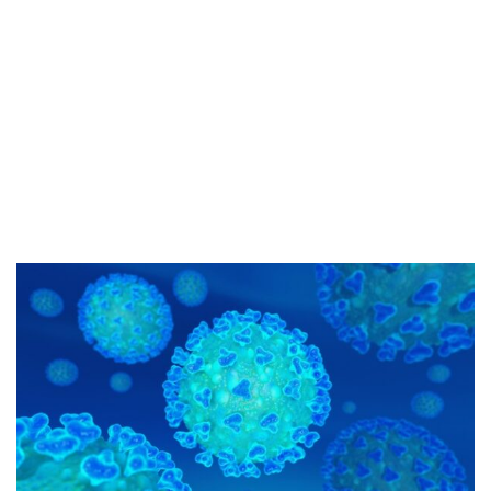
28 de marzo de 2020
AEPA
-
COVID-19
-
Prórroga estado de alarma hasta
las 00:00 horas del día 12 de abril de 2020 en todo el
territorio nacional