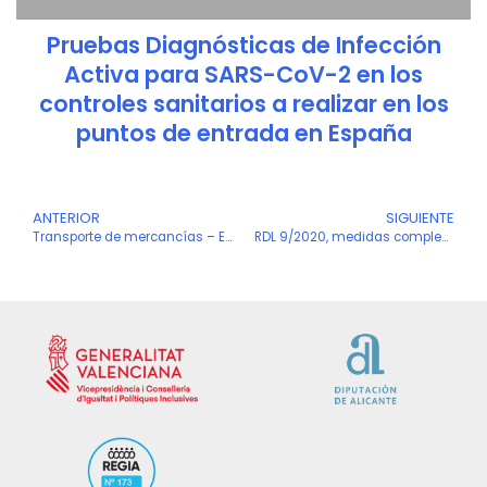
Pruebas Diagnósticas de Infección
Activa para SARS-CoV-2 en los
controles sanitarios a realizar en los
puntos de entrada en España
Ant
ANTERIOR
SIGUIENTE
S
Transporte de mercancías – Excepciones temporales al cumplimiento de las normas de tiempos de conducción
RDL 9/2020, medidas complementarias en el ámbito laboral.