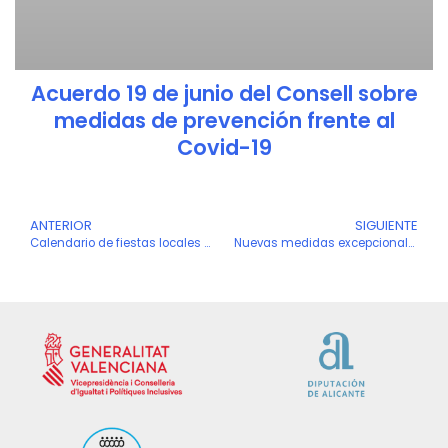
Acuerdo 19 de junio del Consell sobre
medidas de prevención frente al
Covid-19
Ant
ANTERIOR
SIGUIENTE
S
Calendario de fiestas locales ámbito Comunitat Valenciana para 2021 Recibidos
Nuevas medidas excepcionales y adicionales ámbito CV consecuencia crisis sanitaria ocasionada por la Covid-19