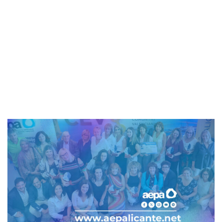
18 de enero de 2021
AEPA
-
COVID-19
-
Prórroga Medidas Excepcionales
para limitar la propagación y el contagio por el COVID-
19